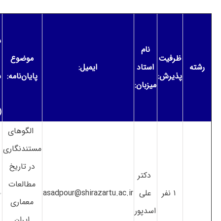
ش
نام
ظرفیت
موضوع
رشته
استاد
ایمیل:
پذیرش:
پایان‌نامه:
س
میزبان:
OR)
الگوهای
مستندنگاری
در تاریخ
دکتر
مطالعات
۱ نفر
علی
asadpour@shirazartu.ac.ir
معماری
اسدپور
ایران