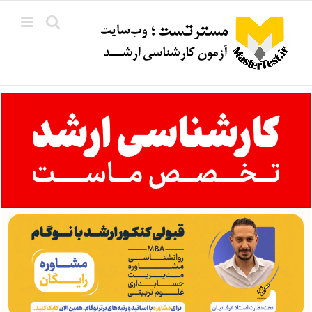
Ski
t
conten