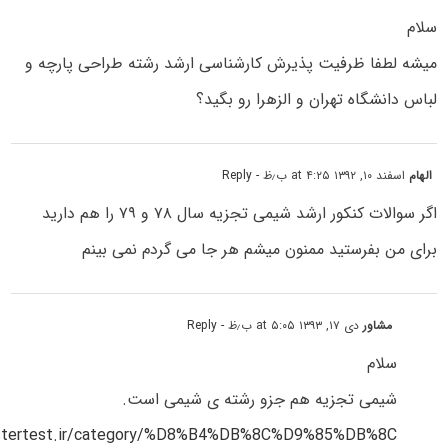
سلام
میشه لطفا ظرفیت پذیرش کارشناسی ارشد رشته طراحی پارچه و
لباس دانشگاه تهران و الزهرا رو بگید؟
الهام
اسفند ۱۰, ۱۳۹۲ at ۴:۲۵ ب٫ظ
- Reply
اگر سوالات کنکور ارشد شیمی تجزیه سال ۷۸ و ۷۹ را هم دارید
برای من بفرستید ممنون میشم هر جا می گردم نمی بینم
مشاور
دی ۱۷, ۱۳۹۳ at ۵:۰۵ ب٫ظ
- Reply
سلام
شیمی تجزیه هم جزو رشته ی شیمی است.
astertest.ir/category/%D8%B4%DB%8C%D9%85%DB%8C/