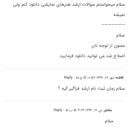
سلام میخواستم سوالات ارشد هنرهاى نمایشى دانلود کنم ولى
نمیشه
——————–
سلام
ممنون از توجه تان
اصلاح شد.می توانید دانلود فرمایید.
ﻓﺎﻃﻤﻪ
مهر ۲۸, ۱۳۹۳ at ۱۰:۵۳ ق٫ظ
- Reply
ﺳﻼﻡ ﺯﻣﺎﻥ ﺛﺒﺖ ﻧﺎﻡ ﺍﺭﺷﺪ ﻓﺮﺍﮔﯿﺮ ﮐﯿﻪ ؟
مشاور
دی ۱۷, ۱۳۹۳ at ۴:۲۳ ب٫ظ
- Reply
سلام