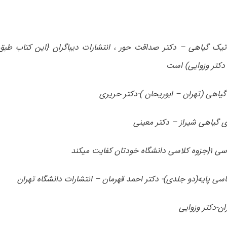
یک گیاهی – دکتر صداقت حور ، انتشارات دیباگران {این کتاب طب
دکتر وزوایی) است
گیاهی (تهران – ابوریحان )-دکتر حریری
ی گیاهی شیراز – دکتر معینی
ن کفایت میکند
سی پایه(دو جلدی)- دکتر احمد قهرمان – انتشارات دانشگاه تهران