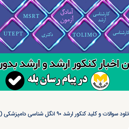
لود سوالات و کلید کنکور ارشد ۹۰ انگل شناسی دامپزشکی (رایگان)