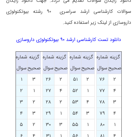
دانلود رایگان سوالات تقدیم می گردد. جهت دانلود رایگان
سوالات کارشناسی ارشد سراسری ۹۰ رشته بیوتکنولوژی
داروسازی از لینک زیر استفاده کنید.
دانلود تست کارشناسی ارشد ۹۰ بیوتکنولوژی داروسازی
گزینه
شماره
گزینه
شماره
گزینه
شماره
گزینه
شماره
صحیح
سوال
صحیح
سوال
صحیح
سوال
صحیح
سوال
۱
۳
۲۶
۲
۵۱
۲
۷۶
۲
۲
۱
۲۷
۴
۵۲
۱
۷۷
۴
۳
۲
۲۸
۲
۵۳
۴
۷۸
۳
۴
۳
۲۹
۱
۵۴
۳
۷۹
۴
۵
۲
۳۰
۳
۵۵
۱
۸۰
۱
۶
۴
۳۱
۱
۵۶
۱
۸۱
۴