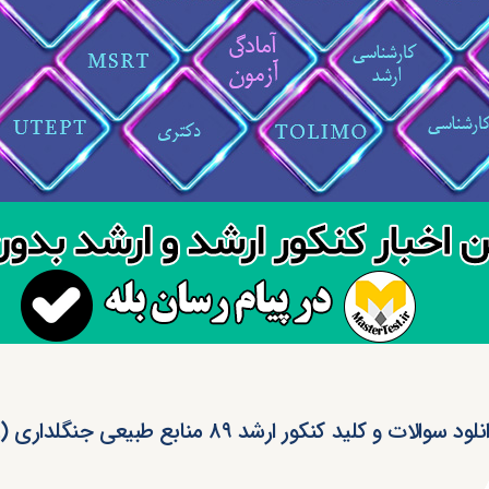
لود سوالات و کلید کنکور ارشد ۸۹ منابع طبیعی جنگلداری (رایگان)