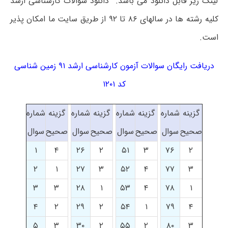
لینک زیر قابل دانلود می باشد. دانلود سوالات کارشناسی ارشد
کلیه رشته ها در سالهای ۸۶ تا ۹۲ از طریق سایت ما امکان پذیر
است.
دریافت رایگان سوالات آزمون کارشناسی ارشد ۹۱ زمین شناسی
کد ۱۲۰۱
گزینه
شماره
گزینه
شماره
گزینه
شماره
گزینه
شماره
صحیح
سوال
صحیح
سوال
صحیح
سوال
صحیح
سوال
۱
۴
۲۶
۲
۵۱
۳
۷۶
۲
۲
۱
۲۷
۳
۵۲
۴
۷۷
۳
۳
۳
۲۸
۱
۵۳
۴
۷۸
۱
۴
۲
۲۹
۲
۵۴
۱
۷۹
۴
۵
۳
۳۰
۲
۵۵
۲
۸۰
۳