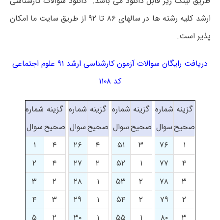
طریق لینک زیر قابل دانلود می باشد. دانلود سوالات کارشناسی
ارشد کلیه رشته ها در سالهای ۸۶ تا ۹۲ از طریق سایت ما امکان
پذیر است.
دریافت رایگان سوالات آزمون کارشناسی ارشد ۹۱ علوم اجتماعی
کد ۱۱۰۸
گزینه
شماره
گزینه
شماره
گزینه
شماره
گزینه
شماره
صحیح
سوال
صحیح
سوال
صحیح
سوال
صحیح
سوال
۱
۴
۲۶
۴
۵۱
۳
۷۶
۱
۲
۴
۲۷
۲
۵۲
۱
۷۷
۴
۳
۲
۲۸
۱
۵۳
۲
۷۸
۳
۴
۳
۲۹
۱
۵۴
۲
۷۹
۲
۵
۲
۳۰
۱
۵۵
۱
۸۰
۳