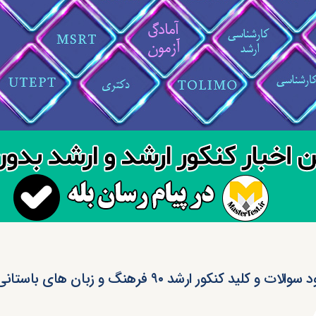
الات و کلید کنکور ارشد ۹۰ فرهنگ و زبان های باستانی (رایگان)