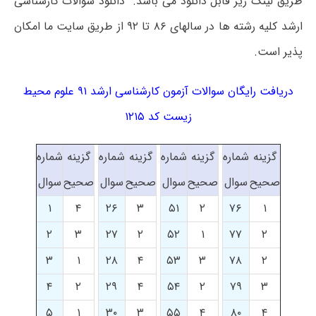
طریق لینک زیر قابل دانلود می باشد. دانلود سوالات کارشناسی
ارشد کلیه رشته ها در سالهای ۸۶ تا ۹۲ از طریق سایت ما امکان
پذیر است.
دریافت رایگان سوالات آزمون کارشناسی ارشد ۹۱ علوم محیط
زیست کد ۱۲۱۵
گزینه
شماره
گزینه
شماره
گزینه
شماره
گزینه
شماره
صحیح
سوال
صحیح
سوال
صحیح
سوال
صحیح
سوال
۱
۴
۲۶
۳
۵۱
۲
۷۶
۱
۲
۳
۲۷
۲
۵۲
۱
۷۷
۲
۳
۱
۲۸
۴
۵۳
۳
۷۸
۲
۴
۲
۲۹
۴
۵۴
۲
۷۹
۳
۵
۱
۳۰
۳
۵۵
۴
۸۰
۴