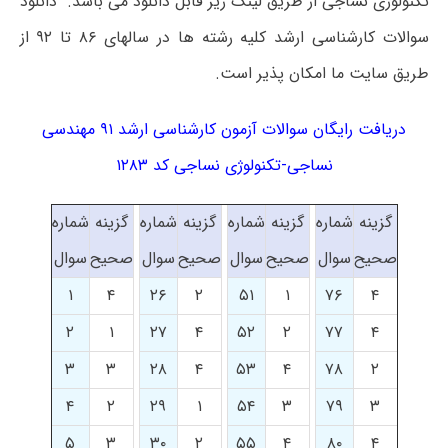
تکنولوژی نساجی از طریق لینک زیر قابل دانلود می باشد. دانلود
سوالات کارشناسی ارشد کلیه رشته ها در سالهای ۸۶ تا ۹۲ از
طریق سایت ما امکان پذیر است.
دریافت رایگان سوالات آزمون کارشناسی ارشد ۹۱ مهندسی
نساجی-تکنولوژی نساجی کد ۱۲۸۳
گزینه
شماره
گزینه
شماره
گزینه
شماره
گزینه
شماره
صحیح
سوال
صحیح
سوال
صحیح
سوال
صحیح
سوال
۱
۴
۲۶
۲
۵۱
۱
۷۶
۴
۲
۱
۲۷
۴
۵۲
۲
۷۷
۴
۳
۳
۲۸
۴
۵۳
۴
۷۸
۲
۴
۲
۲۹
۱
۵۴
۳
۷۹
۳
۵
۳
۳۰
۲
۵۵
۴
۸۰
۴