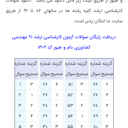
و طیور از طریق لینک زیر قابل دانلود می باشد. دانلود سوالات
کارشناسی ارشد کلیه رشته ها در سالهای ۸۶ تا ۹۲ از طریق
سایت ما امکان پذیر است.
دریافت رایگان سوالات آزمون کارشناسی ارشد ۹۱ مهندسی
کشاورزی دام و طیور کد ۱۳۰۹
گزینه
شماره
گزینه
شماره
گزینه
شماره
گزینه
شماره
صحیح
سوال
صحیح
سوال
صحیح
سوال
صحیح
سوال
۱
۳
۲۶
۴
۵۱
۳
۷۶
۲
۲
۱
۲۷
۱
۵۲
۲
۷۷
۴
۳
۲
۲۸
۲
۵۳
۲
۷۸
۴
۴
۴
۲۹
۲
۵۴
۱
۷۹
۲
۵
۳
۳۰
۳
۵۵
۲
۸۰
۳