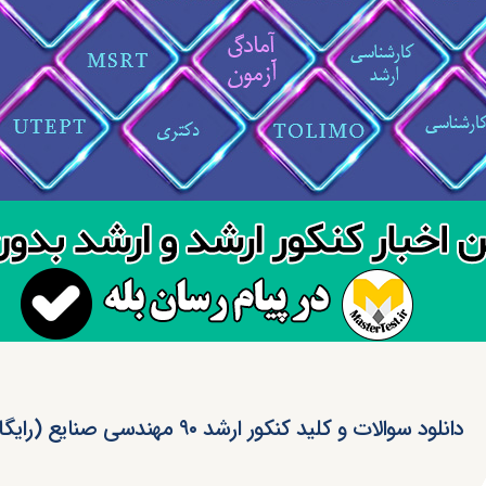
دانلود سوالات و کلید کنکور ارشد ۹۰ مهندسی صنایع (رایگان)