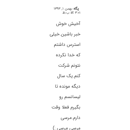
پگاه
بهمن ۱, ۱۳۹۳
at ۳:۰۱ ب٫ظ
آخیش خوش
خبر باشین.خیلی
استرس داشتم
که خدا نکرده
نتونم شرکت
کنم.یک سال
دیگه مونده تا
لیسانسم رو
بگیرم فعلا وقت
دارم.مرسی
مرسی مرسی :)