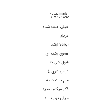
maria
بهمن ۳,
۱۳۹۳ at ۹:۰۶ ق٫ظ
خیلی حیف شده
عزیزم
ایشالا ارشد
همون رشته ای
قبول شی که
دوس داری :)
منم به شخصه
فکر میکنم تغذیه
خیلی بهتر باشه