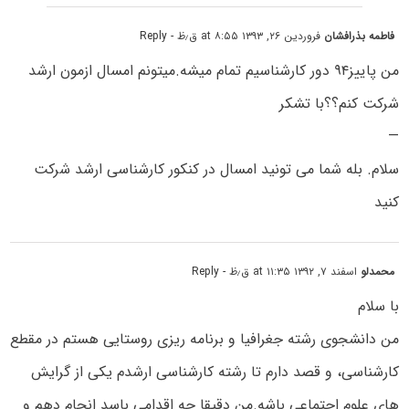
فاطمه بذرافشان
فروردین ۲۶, ۱۳۹۳ at ۸:۵۵ ق٫ظ
- Reply
من پاییز۹۴ دور کارشناسیم تمام میشه.میتونم امسال ازمون ارشد
شرکت کنم؟؟با تشکر
—
سلام. بله شما می تونید امسال در کنکور کارشناسی ارشد شرکت
کنید
محمدلو
اسفند ۷, ۱۳۹۲ at ۱۱:۳۵ ق٫ظ
- Reply
با سلام
من دانشجوی رشته جغرافیا و برنامه ریزی روستایی هستم در مقطع
کارشناسی، و قصد دارم تا رشته کارشناسی ارشدم یکی از گرایش
های علوم اجتماعی باشه.من دقیقا چه اقدامی باسد انجام دهم و