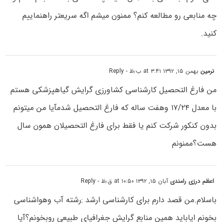
چه منابعی رو مطالعه کنم؟ ممنون میشم اگه سریعتر راهنماییم
کنید.
نرمین
بهمن ۱۵, ۱۳۹۲ at ۳:۴۱ ب٫ظ
- Reply
من فارغ التحصیل کارشناسی کشاورزی گرایش گیاهپزشکی هستم
با معدل ۱۷/۲۴ وهفت ساله که فارغ التحصیل شدمآیا من میتونم
بدون کنکور شرکت کنم یا فقط برای فارغ التحصیلان همون سال
هست؟ممنونم
اعظم درزی رامندی
آبان ۱۵, ۱۳۹۲ at ۱۰:۵۰ ق٫ظ
- Reply
باسلام.من قصد دارم برای کارشناسی ارشد :رشته آب وهواشناسی
بخونم ایاباید همین منابع گرایش جغرافیای طبیعی روبخونم؟آیا