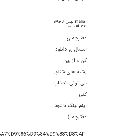
maria
بهمن ۱, ۱۳۹۳
at ۳:۱۹ ب٫ظ
دفترچه ی
امسال رو دانلود
کن و از بین
رشته های شناور
می تونی انتخاب
کنی.
اینم لینک دانلود
دفترچه :)
%D8%A7%D9%86%D9%84%D9%88%D8%AF-