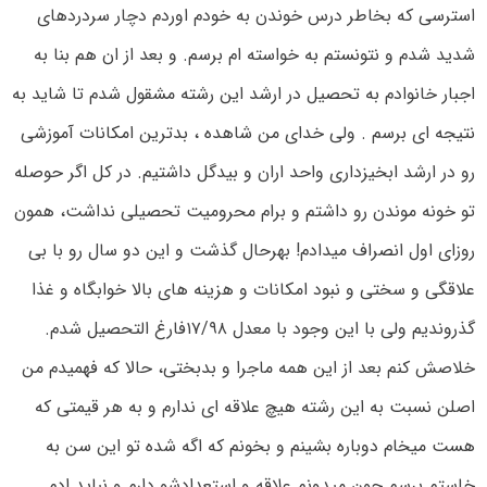
استرسی که بخاطر درس خوندن به خودم اوردم دچار سردردهای
شدید شدم و نتونستم به خواسته ام برسم. و بعد از ان هم بنا به
اجبار خانوادم به تحصیل در ارشد این رشته مشقول شدم تا شاید به
نتیجه ای برسم . ولی خدای من شاهده ، بدترین امکانات آموزشی
رو در ارشد ابخیزداری واحد اران و بیدگل داشتیم. در کل اگر حوصله
تو خونه موندن رو داشتم و برام محرومیت تحصیلی نداشت، همون
روزای اول انصراف میدادم! بهرحال گذشت و این دو سال رو با بی
علاقگی و سختی و نبود امکانات و هزینه های بالا خوابگاه و غذا
گذروندیم ولی با این وجود با معدل ۱۷/۹۸فارغ التحصیل شدم.
خلاصش کنم بعد از این همه ماجرا و بدبختی، حالا که فهمیدم من
اصلن نسبت به این رشته هیچ علاقه ای ندارم و به هر قیمتی که
هست میخام دوباره بشینم و بخونم که اگه شده تو این سن به
خاستم برسم چون میدونم علاقه و استعدادشو دارم و نباید ادم