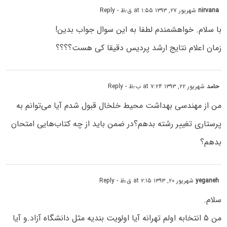
nirvana
شهریور ۲۷, ۱۳۹۳ at ۱:۵۵ ق٫ظ
- Reply
با سلام. خواهشمندم لطفا به این سوال جواب بدین!
زمان اعلام نتایج ارشد پردیس دقیقا کی هست؟؟؟؟
حامد
شهریور ۲۲, ۱۳۹۳ at ۷:۲۴ ب٫ظ
- Reply
من از مهندسی بهداشت محیط خلخال قبول شدم آیا می‌توانم به
پرستاری تغییر رشته بدهم؟در ضمن باید از چه کتاب‌هایی امتحان
بدهم؟
yeganeh
شهریور ۲۰, ۱۳۹۳ at ۲:۱۵ ق٫ظ
- Reply
سلام.
من ۵ انتخابه اولم تهرانه آیا اولویت بندیه مثل دانشگاه آزاد.و آیا