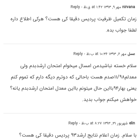
nirvana
مهر ۹, ۱۳۹۳ at ۱:۴۲ ق٫ظ
- Reply
زمان تکمیل ظرفیت پردیس دقیقا کی هست؟ هرکی اطلاع داره
لطفا جواب بده.
عسل
مهر ۶, ۱۳۹۳ at ۱۰:۳۶ ب٫ظ
- Reply
سلام خسته نباشیدمن امسال میخوام امتحان ارشدبدم ولی
معدلم۱۱/۹۸صدم هست باحالی که دوترم دیگه دارم که تموم کنم
یعنی بهار۹۴بااین حال میتونم بااین معدل امتحان ارشدبدم یانه؟
خواهش میکنم جواب بدید.
elin
شهریور ۳۱, ۱۳۹۳ at ۸:۲۷ ب٫ظ
- Reply
با سلام. زمان اعلام نتایج ارشد۹۳ پردیس دقیقا کی هست؟