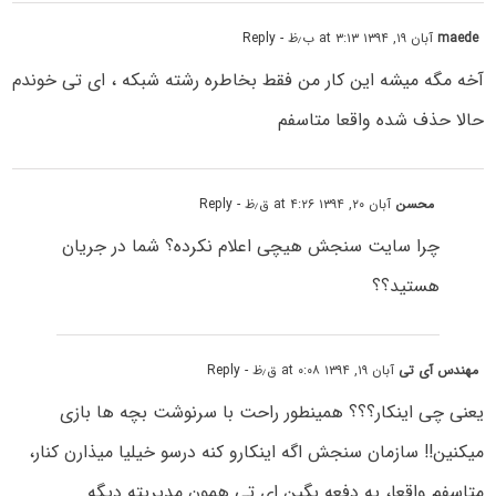
maede
آبان ۱۹, ۱۳۹۴ at ۳:۱۳ ب٫ظ
- Reply
آخه مگه میشه این کار من فقط بخاطره رشته شبکه ، ای تی خوندم
حالا حذف شده واقعا متاسفم
محسن
آبان ۲۰, ۱۳۹۴ at ۴:۲۶ ق٫ظ
- Reply
چرا سایت سنجش هیچی اعلام نکرده؟ شما در جریان
هستید؟؟
مهندس آی تی
آبان ۱۹, ۱۳۹۴ at ۰:۰۸ ق٫ظ
- Reply
یعنی چی اینکار؟؟؟ همینطور راحت با سرنوشت بچه ها بازی
میکنین!! سازمان سنجش اگه اینکارو کنه درسو خیلیا میذارن کنار،
متاسفم واقعا، یه دفعه بگین ای تی همون مدیریته دیگه