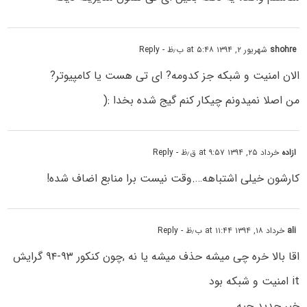
shohre
شهریور ۲, ۱۳۹۴ at ۵:۴۸ ب٫ظ
- Reply
الان امنیت و شبکه جز کدومه? ای تی هست یا کامپیوتر?
من اصلا نمیدونم چیکار کنم گیج شده بخدا :(
ازاده
خرداد ۲۵, ۱۳۹۴ at ۹:۵۷ ق٫ظ
- Reply
کارشون خیلی اشتباهه….وقت نیست برا منابع اضاف شده!
ali
خرداد ۱۸, ۱۳۹۴ at ۱۱:۴۴ ب٫ظ
- Reply
اقا بالا خره چی میشه حذف میشه یا نه ,چون کنکور ۹۳-۹۴ گرایش
it امنیت و شبکه بود
خبر جدید چیه