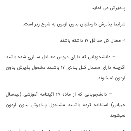
پـذیرش می نماید.
شرایط پذیرش داوطلبان بدون آزمون به شرح زیر است:
۱- معدل کل حداقل ۱۷ داشته باشند.
– دانشجویانی که دارای دروس معـادل سـازی شده باشند
اگرچـه دارای معـدل کـل بـالای ۱۷ باشـند مشمول پذیرش بدون
آزمون نمیشوند.
– دانشجویانی که از ماده ۴۷ آئیننامه آموزشی (نیمسال
جبرانی) استفاده کرده باشـند مشـمول پـذیرش بدون آزمون
نمیشوند.