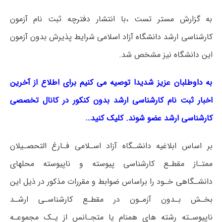
به گزارش مستر تست ،‌با انتشار دفترچه ثبت نام آزمون
کارشناسی ارشد دانشگاه آزاد اسلامی شرایط پذیرش بدون آزمون
این دانشگاه نیز مشخص شد.
به داوطلبان عزیز شدیدا توصیه می کنیم برای اطلاع از آخرین
اخبار ثبت نام کارشناسی ارشد بدون کنکور در کانال تخصصی
کارشناسی ارشد عضو شوند. کلیک کنید…
بر اساس ابلاغیه دانشـگاه آزاد اسـلامی فـارغ التحصـیلان
ممتـاز مقطـع کارشناسی پیوسته و ناپیوسته محلهای
دانشـگاهی خـود را براساس ضوابط و مقررات مذکور در ذیل این
بخـش بـدون آزمـون در مقطـع کارشناسـی ارشـد
ناپیوسـته رشته های همنام یا متجـانس از یـک مجموعـه