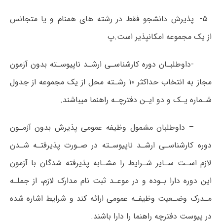
۵- پذیرش دانشجو فقط در رشته های همنام و یا متجانس
از یک مجموعه امکانپذیر است.پ
-داوطلبـان دوره کارشناسـی ارشـد ناپیوسـته بدون آزمون
مجاز به انتخاب حداکثر ۱۰ رشـته محل از یک مجموعه از جدول
شـماره یـک و دو ایـن دفترچـه راهنما میباشند.
– داوطلبان مشمول وظیفه عمومی پذیرش بدون آزمـون
دوره کارشناسـی ارشـد ناپیوسـته در صـورت پذیرفتـه شـدن
لازم اسـت سـایر شـرایط را مشـابه پذیرفته شدگان با آزمون
این دوره دارا بـوده و در موعـد ثبت نام مدارک لازم، از جملـه
مـدرک وضـعیت وظیفـه عمومی ارائه کند و شرایط اشاره شده
در پیوست دفترچه راهنما را دارا باشند.