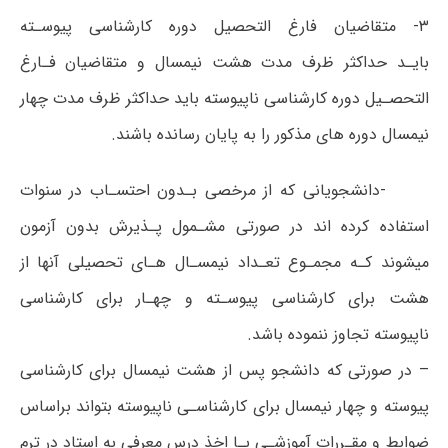
۳- متقاضیان فارغ التحصیل دوره کارشناسی پیوسـته
بایـد حداکثر ظرف مدت هشت نیمسال و متقاضیان فـارغ
التحصـیل دوره کارشناسی ناپیوسته باید حداکثر ظرف مدت چهار
نیمسال دوره های مذکور را به پایان رسانده باشند.
-دانشجویانی که از مرخصی بـدون احتسـاب در سنوات
استفاده کرده اند در صورتی مشـمول پـذیرش بدون آزمون
میشوند کـه مجمـوع تعـداد نیمسـال هـای تحصیلی آنها از
هشت برای کارشناسی پیوسـته و چهـار برای کارشناسی
ناپیوسته تجاوز ننموده باشد.
– در صورتی که دانشجو پس از هشت نیمسال برای کارشناسی
پیوسته و چهار نیمسال برای کارشناسـی ناپیوسته بتواند براساس
ضوابط و مقـررات آموزشـی بـا اخذ درس معرفی به استاد در ترم