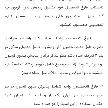
تابستانی فارغ التحصیل شود مشمول پذیرش بدون آزمون می
گرد. بدیهی است ترم های تابستانی جزء نیمسال هـای
تحصـیلی محسـوب نمیشود.
-فارغ التحصـیلان رشـته هـایی کـه براسـاس سرفصل
مصوب طول مدت تحصیل آنان بـیش از طـول مدتهای مذکور در
بند ۳ تعریف شده باشد میتوانند از مزایای پذیرش بـدون آزمـون
برخـوردار شـوند. (ایـن موضوع شامل دروس پیشنیاز دانشگاهی
نمیشود و تنها سرفصل مصوب ملاک عمل خواهد بود).
۴- فارغ التحصیلان واجد شرایط پذیرش بدون آزمـون در هر
سال تحصیلی تنها برای یک بار و فقـط در همـان دوره
امکـان استفاده از این امتیاز را خواهند داشت.