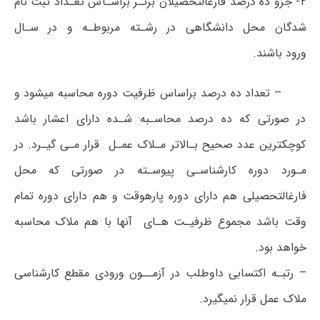
۲- جزو ده درصد فارغالتحصیلان برتـر براسـاس تعـداد ثبت نام
شدگان محل دانشگاهی در رشـته مربوطـه و در سـال
ورود باشند.
– تعداد ده درصد براساس ظرفیت دوره محاسبه میشود و
در صورتی که ده درصد محاسـبه شـده دارای اعشار باشد
کوچکترین عدد صحیح بـالاتر مـلاک عمـل قرار مـی گیـرد. در
مـورد دوره کارشناسـی پیوسـته در صورتی که محل
فارغالتحصیلی هم دارای دوره پارهوقت و هم دارای دوره تمام
وقت باشد مجموع ظرفیـت هـای آنها با هم ملاک محاسبه
خواهد بود.
– رتبـه اکتسابی داوطلب در آزمــون ورودی مقطع کارشناسی
ملاک عمل قرار نمیگیرد.