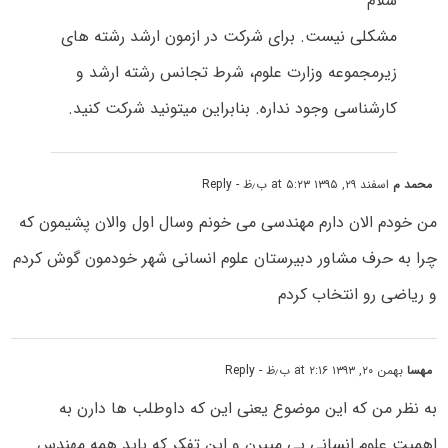
سلام
مشکلی نیست. برای شرکت در ازمون ارشد رشته های
زیرمجموعه وزارت علوم، شرط تجانس رشته ارشد و
کارشناسی وجود نداره. بنابراین میتونید شرکت کنید.
محمد م
اسفند ۲۹, ۱۳۹۵ at ۵:۲۳ ب٫ظ
- Reply
من خودم الان دارم مهندسی می خونم وسال اول والان پشیمون که
چرا به حرف مشاور دبیرستان علوم انسانی شهر خودمون گوش کردم
و ریاضی رو انتخاب کردم
مهسا
بهمن ۲۰, ۱۳۹۳ at ۲:۱۶ ب٫ظ
- Reply
به نظر من که این موضوع یعنی این که داوطلب ها دارن به
اهمیت علوم انسانی پی میبرن و این تفکر که باید همه مهندس