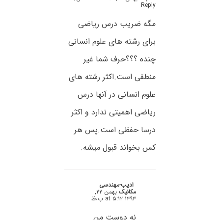
Reply
مگه ضریب درس ریاضی
برای رشته های علوم انسانی
چنده ؟؟؟حرف شما غیر
منطقی است.اکثر رشته های
علوم انسانی در آنها درس
ریاضی اهمیتی ندارد و اکثر
درسا حفظی است.پس هر
کس بخواند قبول میشه.
ادیب-مهندسی
مکانیک
بهمن ۲۲,
۱۳۹۳ at ۵:۱۲ ب٫ظ
نه دوست من