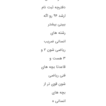
دفترچه ثبت نام
ارشد ۹۴ رو اگه
ببینی بیشتر
رشته های
انسانی ضریب
ریاضی شون ۲ و
۳ هست و
قاعدتا بچه های
فنی ریاضی
شون قوی تر از
بچه های
انسانی ه