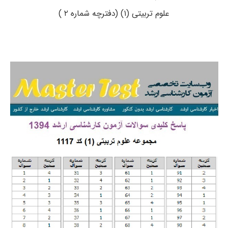
علوم تربیتی (۱) (دفترچه شماره ۲ )