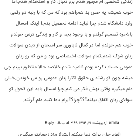
زندگی شخصی ام مجبور شدم برم دنبال کار و استخدام شدم.اما
خوب همیشه یه حس بد همراهم بود که من که با رتبه دو رقمی
وارد دانشگاه شدم چرا نباید ادامه تحصیل بدم.ا اینکه امسال
بالاخره تصمیم گرفتم و با وجود بچه و کار و زندگی درس خوندم
خوب هم خوندم اما در کمال ناباوری سر امتحان از دیدن سوالات
زبان شوک شدم.تمام سوالات اختصاصی بود و من که رو زبان
عمومی حساب کرده بودم ناامید شدم.خلاصه حالا منتظرم ببینم چی
میشه چون تو رشته ی حقوق اکثرا زبان عمومی رو می خوندن.خیلی
دلم میگیره وقتی بهش فکر می کنم.چرا امسال باید این تحول تو
سوالای زبان اتفاق بیفته؟؟؟چرا؟؟برام دعا کنید.دلم گرفته.
elmira
اردیبهشت ۲۱, ۱۳۹۴ at ۳:۴۸ ب٫ظ
- Reply
الهام جان برات دعا میکنم ایشالا مزد زحماتتو میگیری