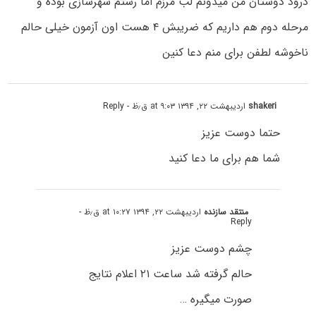
درود دوستان من میدونم لب مرزم اما رشتم شهرسازی بوده و
مرحله دوم هم داریم که ضریبش ۴ هست اون آزمون خیلی حالم
ناخوشه لطفن برای منم دعا کنین
shakeri
اردیبهشت ۲۲, ۱۳۹۴ at ۹:۰۳ ق٫ظ
- Reply
حتما دوست عزیز
شما هم برای ما دعا کنید
منتقد سازنده
اردیبهشت ۲۲, ۱۳۹۴ at ۱۰:۲۷ ق٫ظ
-
Reply
چشم دوست عزیز
حالم گرفته شد ساعت ۲۱ اعلام نتایج
صورت میگیره …