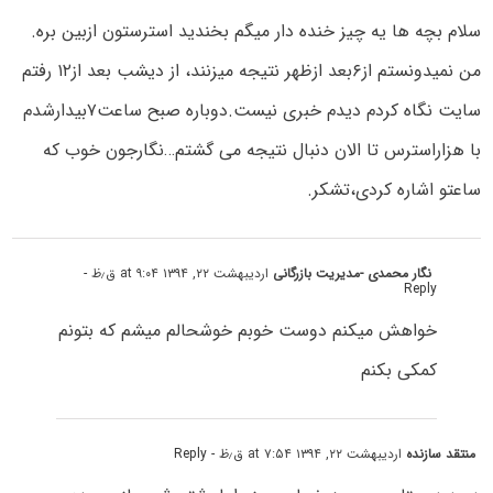
سلام بچه ها یه چیز خنده دار میگم بخندید استرستون ازبین بره.
من نمیدونستم از۶بعد ازظهر نتیجه میزنند، از دیشب بعد از۱۲ رفتم
سایت نگاه کردم دیدم خبری نیست.دوباره صبح ساعت۷بیدارشدم
با هزاراسترس تا الان دنبال نتیجه می گشتم…نگارجون خوب که
ساعتو اشاره کردی،تشکر.
نگار محمدی -مدیریت بازرگانی
اردیبهشت ۲۲, ۱۳۹۴ at ۹:۰۴ ق٫ظ
-
Reply
خواهش میکنم دوست خوبم خوشحالم میشم که بتونم
کمکی بکنم
منتقد سازنده
اردیبهشت ۲۲, ۱۳۹۴ at ۷:۵۴ ق٫ظ
- Reply