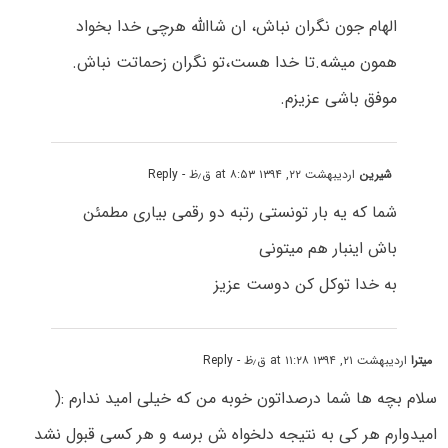
الهام جون نگران نباش، ان شاالله هرچی خدا بخواد
همون میشه.تا خدا هست،تو نگران زحماتت نباش.
موفق باشی عزیزم.
شیرین
اردیبهشت ۲۲, ۱۳۹۴ at ۸:۵۳ ق٫ظ
- Reply
شما که یه بار تونستی رتبه دو رقمی بیاری مطمئن
باش اینبار هم میتونی
به خدا توکل کن دوست عزیز
میترا
اردیبهشت ۲۱, ۱۳۹۴ at ۱۱:۲۸ ق٫ظ
- Reply
سلام بچه ها شما درصداتون خوبه من که خیلی امید ندارم :(
امیدوارم هر کی به نتیجه دلخواه ش برسه و هر کسی قبول نشد