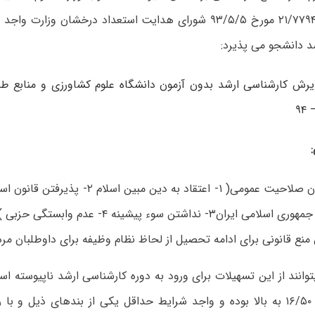
نامه شماره ۲۱/۷۷۹۴۸ مورخ ۹۳/۵/۵ شورای هدایت استعداد درخشان وزا
د دانشجو می پذیرد:
رش کارشناسی ارشد بدون آزمون دانشگاه علوم کشاورزی و منابع ط
دارا بودن صلاحیت عمومی( ۱- اعتقاد به دین مب
امی ایران۳- نداشتن سوء پیشینه ۴- عدم وابستگی حزبی )
منع قانونی برای ادامه تحصیل از لحاظ نظام وظیفه برای داوطلبان مرد
توانند از این تسهیلات برای ورود به دوره کارشناسی ارشد ناپیوسته است
معدل حداقل ۱۶/۵۰ به بالا بوده و واجد شرایط حداقل یکی از بندهای ذیل و 