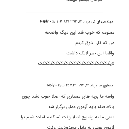
مهندسی ای تی
مرداد ۱۲, ۱۳۹۴ at ۹:۴۱ ق٫ظ
- Reply
معلومه که خوب شد این دیگه واضحه
من که کلی ذوق کردم
واقعا این خبر لایک داشت
لایککککککککککککککککککککککککککک
معماری ها
مرداد ۱۲, ۱۳۹۴ at ۷:۴۹ ب٫ظ
- Reply
واسه ما بچه های معماری که اصلا خوب نشد چون
بالافاصله باید آزمون عملی برگزار شه
یعنی ما به وضوح اصلا وقت نمیکنیم آماده شیم برا
آزمون عملی به دلیل محدودیت وقت