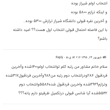
انتخاب اولم شیراز بوده
و اینکه ترازم ۵۸۰۰ بوده
و آخرین نفره قبولی دانشگاه شیراز ترازش ۵۳۰۰ بوده..
با این فاصله احتمال قبولی انتخاب اول هست؟؟ امید داشته
باشم؟
ati
شهریور ۲۴, ۱۳۹۵ at ۲:۱۶ ق٫ظ
- Reply
سلام خانم مشاور من رتبه کلم توانتخاب اولم۱۴۰۰شده وآخرین
فردقبول ۲۸۶ودرانتخاب دوم رتبه من۹۸۶وآخرین فردقبول۳۱۷شده
وترازم۴۹۴۹شده واخرین فردقبول شده۵۵۸۶وانتخاب دوم
۵۵۴۲شده آیا شانس قبولی درتکمیل ظرفیتو دارم یانه؟؟؟