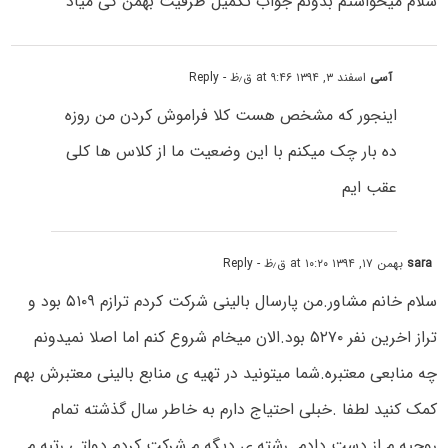
سلام میخواستم بدونم جواب تکمیل ظرفیت بهمن کی میاد
آسی
اسفند ۳, ۱۳۹۴ at ۹:۴۶ ق٫ظ
- Reply
اینجور که مشخص هست کلا فراموش کردن من روزه
ده بار چک میکنم با این وضعیت ما از کلاس ها کلی
عقب ایم
sara
بهمن ۱۷, ۱۳۹۴ at ۱۰:۲۰ ق٫ظ
- Reply
سلام خانم مشاور.من پارسال بالینی شرکت کردم ترازم ۵۱۰۹ بود و
تراز اخرین نفر ۵۲۷۰ بود.الان میخام شروع کنم اما اصلا نمیدونم
چه منابعی معتبره.شما میتونید در تهیه ی منابع بالینی معتبرش بهم
کمک کنید لطفا .خبلی احتیاج دارم به خاطر سال گذشته تمام
روحیه م از دست دادم .رشته ی دیگه م شرکت کردم دولتی رتبه م