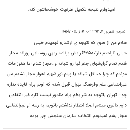
امیدوارم نتیجه تکمیل ظرفیت خوشحالتون کنه.
نسرین
شهریور ۱۱, ۱۳۹۴ at ۰:۰۲ ق٫ظ
- Reply
سلام من از صبح که نتیجه ی ارشدرو فهمیدم خیلی
خیلی ناراحتم بارتبه۴۷۵گرایش برنامه ریزی روستایی روزانه مجاز
شدم تمام گرایشهای جغرافیا رو شبانه و..مجاز شدم اما هنوز مات
موندم که چرا حداقل شبانه یا پیام نور شهرم اهواز مجاز نشدم من
غیرانتفاعی علم وفرهنگ تهران قبول شدم که اونم برام فایده نداره
چون تهران باتوجه به شرایطم برام مقدور نیست تازه غیر انتفاعی
دارم داغون میشم اصلا انتظار نداشتم باتوجه به رتبه ام غیرانتفاعی
مجاز بشم نمیدونم انتخاب سازمان سنجش چی بوده