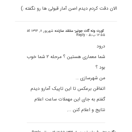
الان دقت کردم دیدم اصن آمار قبولی ها رو نگفته :)
کورت ونه گات جونیر- منتقد سازنده
شهریور ۸, ۱۳۹۴ at
۱۲:۵۵ ب٫ظ
- Reply
درود
شما معماری هستین ؟ مرحله ۲ شما خوب
بود ؟
من شهرسازی …
اتفاقن برعکس تا این تاپیک آمارو دیدم
گفتم به جای این مهملات ساعت اعلام
نتایج و اعلام کنن ….