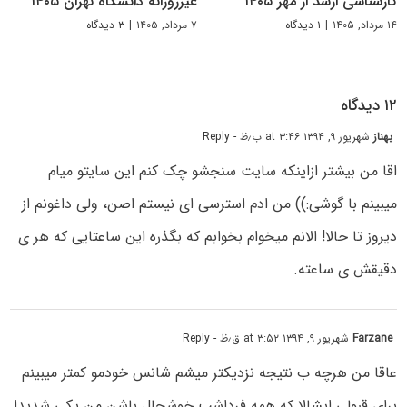
کارشناسی ارشد از مهر ۱۴۰۵
غیرروزانه دانشگاه تهران ۱۴۰۵
۱۴ مرداد, ۱۴۰۵
|
۱ دیدگاه
۷ مرداد, ۱۴۰۵
|
۳ دیدگاه
۱۲ دیدگاه
بهناز
شهریور ۹, ۱۳۹۴ at ۳:۴۶ ب٫ظ
- Reply
اقا من بیشتر ازاینکه سایت سنجشو چک کنم این سایتو میام
میبینم با گوشی:)) من ادم استرسی ای نیستم اصن، ولی داغونم از
دیروز تا حالا! الانم میخوام بخوابم که بگذره این ساعتایی که هر ی
دقیقش ی ساعته.
Farzane
شهریور ۹, ۱۳۹۴ at ۳:۵۲ ق٫ظ
- Reply
عاقا من هرچه ب نتیجه نزدیکتر میشم شانس خودمو کمتر میبینم
برای قبولی.ایشالا که همه فرداشب خوشحال باشن.من یکی شدیدا