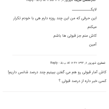
نگار-صنعتی شریف
شهریور ۸, ۱۳۹۴ at ۱۲:۵۵ ب٫ظ
- Reply
لایکـــــــــــ
این حرفی که من این چند روزه دارم هی با خودم تکرار
میکنم
کاش منم جز قبولی ها باشم
آمین
نسترن
شهریور ۸, ۱۳۹۴ at ۱۲:۴۲ ب٫ظ
- Reply
کاش آمار قبولی رو هم می گفتن ببینیم چند درصد شانس داریم!
کسی خبر داره از درصد قبولی ؟