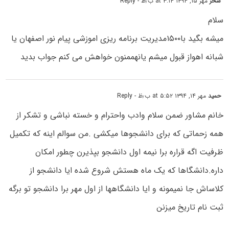
سحر
مهر ۱۵, ۱۳۹۴ at ۳:۱۴ ب٫ظ
- Reply
سلام
میشه بگید با۱۵۰۰مدیریت برنامه ریزی اموزشی پیام نور اصفهان یا
شبانه اهواز قبول میشم یانهممنون خواهش می کنم جواب بدید
حمید
مهر ۱۴, ۱۳۹۴ at ۵:۵۲ ب٫ظ
- Reply
خانم مشاور ضمن سلام وادب واحترام و خسته نباشی و تشکر از
همه زحماتی که برای دانشجوها میکشی .من سوالم اینه که تکمیل
ظرفیت اگه قراره برا نیمه اول دانشجو بپذیرن چطور امکان
داره.دانشگاها که یک ماه هستش شروع شده ایا دانشجو از
کلاساش جا نمیمونه و ایا دانشگاهها از اول مهر برا دانشجو تو برگه
ثبت نام تاریخ میزنن