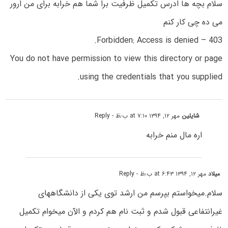
سلام بچه ها ادرس تکمیل ظرفیت برا شما هم خرابه برای من ارور
می ده چی کار کنم
403 – Forbidden: Access is denied.
You do not have permission to view this directory or page
using the credentials that you supplied.
شایلین
مهر ۱۲, ۱۳۹۴ at ۷:۱۰ ب٫ظ
- Reply
اره مال منم خرابه
میلاد
مهر ۱۲, ۱۳۹۴ at ۶:۴۳ ب٫ظ
- Reply
سلام.میخواستم بپرسم من ارشد توی یکی از دانشگاههای
غیرانتفاعی قبول شدم و ثبت نام هم کردم و الآن میخوام تکمیل