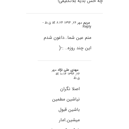
چه حس بدیه بلاتکلیفی!
مریم
مهر ۲۶, ۱۳۹۴ at ۸:۲۴ ق٫ظ
-
Reply
منم عین شما…داغون شدم
این چند روزه… :-(
مهدی علی نژاد
مهر
۲۶, ۱۳۹۴ at ۱۰:۱۴
ق٫ظ
اصلا نگران
نیاشین مطمین
باشین قبول
میشین.امار