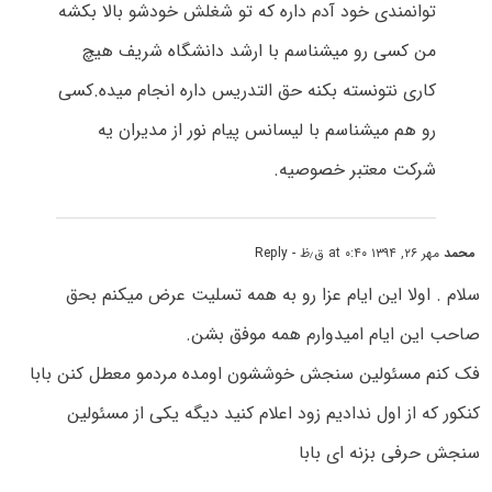
توانمندی خود آدم داره که تو شغلش خودشو بالا بکشه
من کسی رو میشناسم با ارشد دانشگاه شریف هیچ
کاری نتونسته بکنه حق التدریس داره انجام میده.کسی
رو هم میشناسم با لیسانس پیام نور از مدیران یه
شرکت معتبر خصوصیه.
محمد
مهر ۲۶, ۱۳۹۴ at ۰:۴۰ ق٫ظ
- Reply
سلام . اولا این ایام عزا رو به همه تسلیت عرض میکنم بحق
صاحب این ایام امیدوارم همه موفق بشن.
فک کنم مسئولین سنجش خوششون اومده مردمو معطل کنن بابا
کنکور که از اول ندادیم زود اعلام کنید دیگه یکی از مسئولین
سنجش حرفی بزنه ای بابا