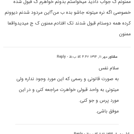
ممنونم ک جواب دادید میخواستم بدونم خواهرم ک قبول شده
خصوصی اگه نره میتونه جاشو بده ب من؟این مردود شدنم دیوونم
کرده همه دوستام قبول شدند تک افتادم.ممنون ک ج میدیدواقعا
ممنون
مشاور
مهر ۱۱, ۱۳۹۴ at ۴:۴۲ ب٫ظ
- Reply
سلام نفس
به صورت قانونی و رسمی که این مورد وجود نداره ولی
میتونی به واحد قبولی خواهرت مراجعه کنی و در این
مورد پرس و جو کنی.
موفق باشی.
ایل
مهر ۸, ۱۳۹۴ at ۸:۲۱ ب٫ظ
- Reply