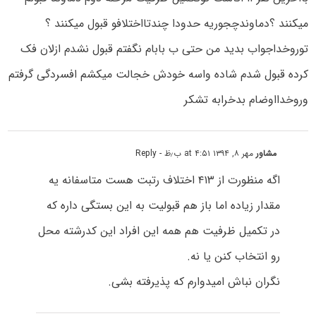
میکنند ؟دماوندچجوریه حدودا چندتااختلافو قبول میکنند ؟
توروخداجواب بدید من حتی ب بابام نگفتم قبول نشدم ازلان فک
کرده قبول شدم شاده واسه خودش خجالت میکشم افسردگی گرفتم
وروخدااوضام بدخرابه تشکر
مشاور
مهر ۸, ۱۳۹۴ at ۴:۵۱ ب٫ظ
- Reply
اگه منظورت از ۴۱۳ اختلاف رتبت هست متاسفانه یه
مقدار زیاده اما باز هم قبولیت به این بستگی داره که
در تکمیل ظرفیت هم همه این افراد این کدرشته محل
رو انتخاب کنن یا نه.
نگران نباش امیدوارم که پذیرفته بشی.