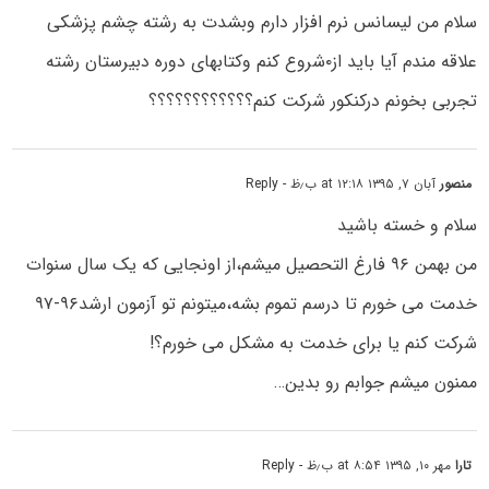
سلام من لیسانس نرم افزار دارم وبشدت به رشته چشم پزشکی
علاقه مندم آیا باید از۰شروع کنم وکتابهای دوره دبیرستان رشته
تجربی بخونم درکنکور شرکت کنم؟؟؟؟؟؟؟؟؟؟؟؟
منصور
آبان ۷, ۱۳۹۵ at ۱۲:۱۸ ب٫ظ
- Reply
سلام و خسته باشید
من بهمن ۹۶ فارغ التحصیل میشم،از اونجایی که یک سال سنوات
خدمت می خورم تا درسم تموم بشه،میتونم تو آزمون ارشد۹۶-۹۷
شرکت کنم یا برای خدمت به مشکل می خورم؟!
ممنون میشم جوابم رو بدین…
تارا
مهر ۱۰, ۱۳۹۵ at ۸:۵۴ ب٫ظ
- Reply