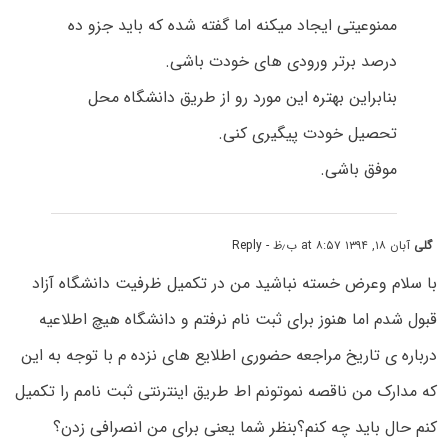
ممنوعیتی ایجاد میکنه اما گفته شده که باید جزو ده
درصد برتر ورودی های خودت باشی.
بنابراین بهتره این مورد رو از طریق دانشگاه محل
تحصیل خودت پیگیری کنی.
موفق باشی.
گلی
آبان ۱۸, ۱۳۹۴ at ۸:۵۷ ب٫ظ
- Reply
با سلام وعرض خسته نباشید من در تکمیل ظرفیت دانشگاه آزاد
قبول شدم اما هنوز برای ثبت نام نرفتم و دانشگاه هیچ اطلاعیه
درباره ی تاریخ مراجعه حضوری اطلایع های نزده م با توجه به این
که مدارک من ناقصه نموتونم اط طریق اینترنتی ثبت نامم را تکمیل
کنم حال باید چه کنم؟بنظر شما یعنی برای من انصرافی زدن؟