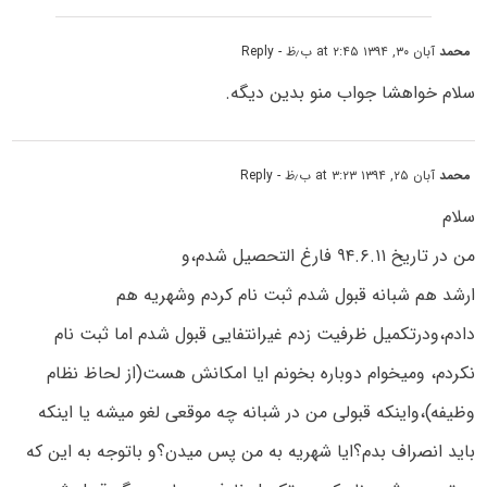
محمد
آبان ۳۰, ۱۳۹۴ at ۲:۴۵ ب٫ظ
- Reply
سلام خواهشا جواب منو بدین دیگه.
محمد
آبان ۲۵, ۱۳۹۴ at ۳:۲۳ ب٫ظ
- Reply
سلام
من در تاریخ ۹۴.۶.۱۱ فارغ التحصیل شدم،و
ارشد هم شبانه قبول شدم ثبت نام کردم وشهریه هم
دادم،ودرتکمیل ظرفیت زدم غیرانتفایی قبول شدم اما ثبت نام
نکردم، ومیخوام دوباره بخونم ایا امکانش هست(از لحاظ نظام
وظیفه)،واینکه قبولی من در شبانه چه موقعی لغو میشه یا اینکه
باید انصراف بدم؟ایا شهریه به من پس میدن؟و باتوجه به این که