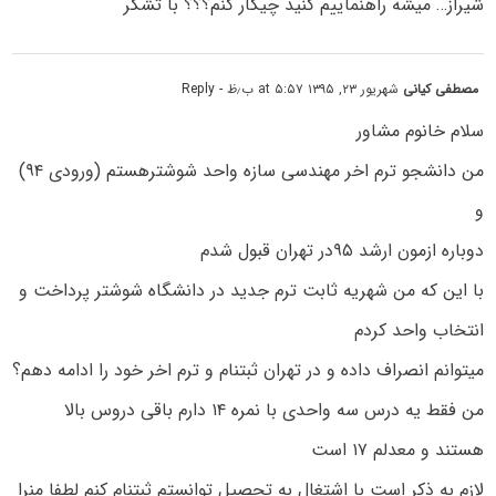
شیراز… میشه راهنماییم کنید چیکار کنم؟؟؟ با تشکر
مصطفی کیانی
شهریور ۲۳, ۱۳۹۵ at ۵:۵۷ ب٫ظ
- Reply
سلام خانوم مشاور
من دانشجو ترم اخر مهندسی سازه واحد شوشترهستم (ورودی ۹۴)
و
دوباره ازمون ارشد ۹۵در تهران قبول شدم
با این که من شهریه ثابت ترم جدید در دانشگاه شوشتر پرداخت و
انتخاب واحد کردم
میتوانم انصراف داده و در تهران ثبتنام و ترم اخر خود را ادامه دهم؟
من فقط یه درس سه واحدی با نمره ۱۴ دارم باقی دروس بالا
هستند و معدلم ۱۷ است
لازم به ذکر است با اشتغال به تحصیل توانستم ثبتنام کنم لطفا منرا