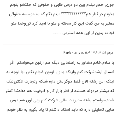
جوری جمع ببندم بین دو درس فقهی و حقوقی که جفتشو بتونم
بخونم در کنار هم؟؟؟؟؟؟؟؟؟؟؟؟ اینم بگم که یه موسسه حقوقی
معتبر به من گفت این کار سخته و منو نا امید کرد توروخدا منو
نجات بدین از این همه استرس ………..
مریم
آذر ۳, ۱۳۹۴ at ۱۱:۰۹ ق٫ظ
- Reply
با سلام،خانم مشاور یه راهنمایی دیگه هم ازتون میخواستم .اگر
امسال ارشدشرکت کنم واینکه بدون آزمون قبولم نکنن ،با توجه به
اینکه این رشته الان فقط دوگرایش داره شبکه وتجارت الکترونیک
که بیشتر مردونه هستند از نظر بازار کار و ظرفیت هم مطمئنا کمتر
شده.خواستم رشته مدیریت مالی شرکت کنم ولی اون هم درس
هایی تحلیلی داره که باید استاد داشتم تا یاد بگیرم به نظر خودم