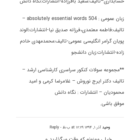
حسابداری–تالیف:سعید باقرزاده-انتشارات:نگاه دانش
زبان عمومی : absolutely essential words 504 –
تالیف:فاطمه معتمدی،فرزانه صدیق نیا-انتشارات:الوند
پویان گرامر انگلیسی عمومی-تالیف:محمدمهدی خادم
زاده-انتشارات:زبان دانشجو
**مجموعه سولات کنکور سراسری کارشناسی ارشد –
تالیف دکتر ایرج نوروش – غلامرضا کرمی و امید
محمودیان – انتشارات : نگاه دانش
موفق باشی.
وحید
آذر ۱, ۱۳۹۴ at ۱۲:۲۹ ب٫ظ
- Reply
خیلی ممنونم که وقت میگذارید و