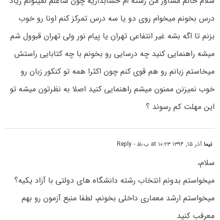
سلام خانم مشاور من رشته ام حسابداریه چون شاغلم نمیتونم زیاد
درس بخونم میخوام روی دو یا سه درس تمرکز کنم اونا رو خوب
بزنم تا اگه بشه غیر انتفاعی تهران یا پیام نور ولی تهران قبوول شم
میشه راهنمایی کنید چه درسایی رو بخونم با چه کتابایی راستش
میخاستم زبانم رو هم قوی کنم چون اکثرا همه تو کنکور زبان رو
خوب نمیزنن ممنون میشم راهنمایی کنید اصلا به نظرتون میشه تو
این مهلت کم رسوند ؟
نیما
آذر ۱۵, ۱۳۹۴ at ۱۰:۲۳ ب٫ظ
- Reply
سلام،
میخواستم بدونم انتخاب رشته دانشگاه های دولتی با آزاد یکیه؟
میخواستم ارشد معماری داخلی بخونم، لطفا منبع آزمون رو بهم
معرفب کنید