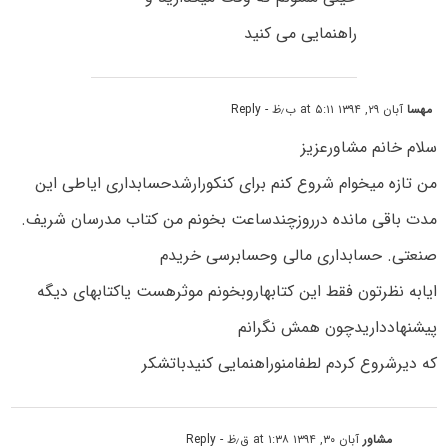
راهنمایی می کنید
مهسا
آبان ۲۹, ۱۳۹۴ at ۵:۱۱ ب٫ظ
- Reply
سلام خانم مشاورعزیز
من تازه میخوام شروع کنم برای کنکورارشدحسابداری ایاطی این
مدت باقی مانده درروزچندساعت بخونم من کتاب مدرسان شریف.
صنعتی. حسابداری مالی وحسابرسی خریدم
ایابه نظرتون فقط این کتابهاروبخونم موثرهست یاکتابهای دیگه
پیشنهادداریدچون همش نگرانم
که دیرشروع کردم لطفامنوراهنمایی کنیدباتشکر
مشاور
آبان ۳۰, ۱۳۹۴ at ۱:۳۸ ق٫ظ
- Reply