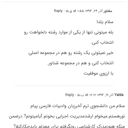
مشاور
آذر ۲۴, ۱۳۹۴ at ۱:۵۵ ق٫ظ
- Reply
سلام یلدا
بله میتونی تنها از یکی از موارد رشته دلخواهت رو
انتخاب کنی.
خیر نمیتونی یک رشته رو هم در مجموعه اصلی
انتخاب کنی و هم در مجموعه شناور.
با ارزوی موفقیت
Yalda
آذر ۱۹, ۱۳۹۴ at ۱۲:۱۲ ب٫ظ
- Reply
سلام.من دانشجوی ترم آخرزبان وادبیات فارسی پیام
نورهستم.میخوام ارشدمدیریت اجرایی بخونم.آیامیتونم?.درضمن
منکه هنوزمدرک کارشناسی رونگرفتم برای معدلم بایدچکارکنمّ?