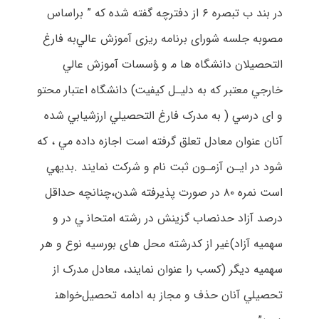
در بند ب تبصره ۶ از دفترچه گفته شده که ” براﺳﺎس
ﻣﺼﻮﺑﻪ ﺟﻠﺴﻪ شورای برنامه رﻳﺰی آﻣﻮزش ﻋﺎﻟﻲﺑﻪ ﻓﺎرغ
اﻟﺘﺤﺼﻴﻼن داﻧﺸﮕﺎه ﻫﺎ ﻣ و ﺆﺳﺴﺎت آﻣﻮزش ﻋﺎﻟﻲ
ﺧﺎرﺟﻲ ﻣﻌﺘﺒﺮ ﻛﻪ ﺑﻪ دﻟﻴـﻞ ﻛﻴﻔﻴﺖ) داﻧﺸﮕﺎه اﻋﺘﺒﺎر ﻣﺤﺘﻮ
و ای درﺳﻲ ( ﺑﻪ ﻣﺪرک ﻓﺎرغ اﻟﺘﺤﺼﻴﻠﻲ ارزﺷﻴﺎﺑﻲ ﺷﺪه
آﻧﺎن ﻋﻨﻮان ﻣﻌﺎدل ﺗﻌﻠﻖ ﮔﺮﻓﺘﻪ اﺳﺖ اﺟﺎزه داده ﻣﻲ ، ﻛﻪ
ﺷﻮد در اﻳـﻦ آزﻣـﻮن ﺛﺒﺖ ﻧﺎم و ﺷﺮﻛﺖ ﻧﻤﺎﻳﻨﺪ .ﺑﺪﻳﻬﻲ
اﺳﺖ ﻧﻤﺮه ۸۰ در ﺻﻮرت ﭘﺬﻳﺮﻓﺘﻪ ﺷﺪن،ﭼﻨﺎﻧﭽﻪ ﺣﺪاﻗﻞ
درﺻﺪ آزاد ﺣﺪﻧﺼﺎب ﮔﺰﻳﻨﺶ در رﺷﺘﻪ اﻣﺘﺤﺎﻧ ﻲ در و
ﺳﻬﻤﻴﻪ آزاد)ﻏﻴﺮ از ﻛﺪرﺷﺘﻪ ﻣﺤﻞ ﻫﺎی ﺑﻮرﺳﻴﻪ ﻧﻮع و ﻫﺮ
ﺳﻬﻤﻴﻪ دﻳﮕﺮ (ﻛﺴﺐ را ﻋﻨﻮان ﻧﻤﺎﻳﻨﺪ، ﻣﻌﺎدل ﻣﺪرک از
ﺗﺤﺼﻴﻠﻲ آﻧﺎن ﺣﺬف و ﻣﺠﺎز ﺑﻪ اداﻣﻪ ﺗﺤﺼﻴﻞﺧﻮاﻫﻨ