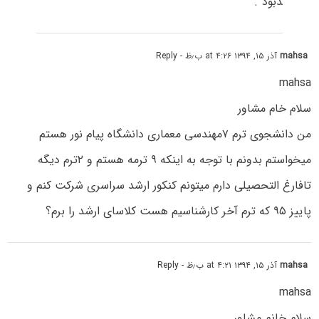
ﺪﺑﻮد”.
mahsa
آذر ۱۵, ۱۳۹۴ at ۴:۲۶ ب٫ظ
- Reply
mahsa
سلام خام مشاور
من دانشجوی ترم ۷مهندسی معماری دانشگاه پیام نور هستم
میخواستم بدونم با توجه به اینکه ۹ ترمه هستم و ۲ترم دیگه
تافارغ التحصیلی دارم میتونم کنکور ارشد سراسری شرکت کنم و
پاییز ۹۵ که ترم آخر کارشناسیم هست کلاسای ارشد را برم؟
mahsa
آذر ۱۵, ۱۳۹۴ at ۴:۲۱ ب٫ظ
- Reply
mahsa
سلام خانم مشاور