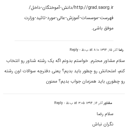
http://grad.saorg.ir/دانش-آموختگان-داخل/
فهرست-موسسات-آموزش-عالی-مورد-تائید-وزارت
موفق باشی.
رضا
آذر ۱۵, ۱۳۹۴ at ۸:۱۰ ب٫ظ
- Reply
سلام مشاور محترم. خواستم بدونم اگه یک رشته شناور رو انتخاب
کنم، امتحانش رو چطور باید بدیم؟ یعنی دفترچه سوالات اون رشته
رو چطوری باید همزمان جواب بدیم؟ ممنون
مشاور
آذر ۱۶, ۱۳۹۴ at ۳:۰۵ ب٫ظ
- Reply
سلام رضا
نگران نباش