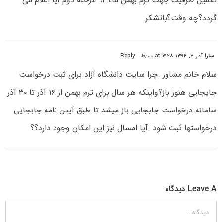
تکمیل ظرفیت جهت ترم بهمن ماه ۹۴ مرحله دوم آیا اعلام می
گردد؟چه وقت؟باتشکر
سارا
آذر ۷, ۱۳۹۴ at ۳:۲۸ ب٫ظ
- Reply
سلام خانم مشاور .چرا سایت دانشگاه آزاد برای ثبت درخواست
جایجایی هنوز باز؟واینکه هر سال برای ترم بهمن از ۱۶ آذر تا ۳۰ آذر
سامانه درخواست جابجایی باز میشد تا طبق آیین نامه جابجایی
درخواستها ثبت شود .آیا امسال نیز این امکان وجود دارد؟؟
Leave A دیدگاه
دیدگاه