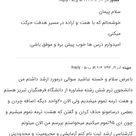
مشاور
آذر ۲۴, ۱۳۹۴ at ۱:۴۱ ق٫ظ
- Reply
سلام پیمان
خوشحالم که با همت و اراده در مسیر هدفت حرکت
میکنی.
امیدوارم درس ها خوب پیش بره و موفق باشی.
سپیده
آذر ۱۹, ۱۳۹۴ at ۹:۱۴ ب٫ظ
- Reply
باعرض سلام و خسته نباشید سوالی درمورد ارشد داشتم من
دانشجوی ترم شش رشته مشاوره از دانشگاه فرهنگیان تبریز هستم
و هفت ترمه تموم میشدیم ولی الان ۲۰واحد دیگه اضافه چردن و
بعضی درسامونو حذف کردن و گفتن که هشت ترمه تموم میشیم و
چون دی ۹۵تموم میکنیم میخواستم بپرسم من الان میتونم
کارشناسی ارشد ثبت نام کنم آزمایشی و محرومیت و محدودیتی