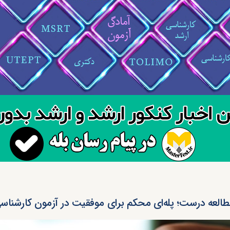
العه درست؛ پله‌ای محکم برای موفقیت در آزمون کارشناس