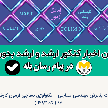
 پذیرش مهندسی نساجی – تکنولوژی نساجی آزمون کارشن
۹۵ ( کد ۱۲۸۳ )