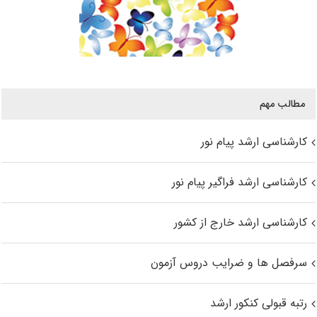
مطالب مهم
کارشناسی ارشد پیام نور
کارشناسی ارشد فراگیر پیام نور
کارشناسی ارشد خارج از کشور
سرفصل ها و ضرایب دروس آزمون
رتبه قبولی کنکور ارشد