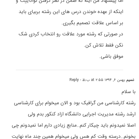
اما پیشنهاد من اینه که ضمن در نظر گرفتن تواناییت و
اینکه از عهده خوندن درس های این رشته بربیای باید
بر اساس علاقت تصمیم بگیری.
در صورتی که رشته مورد علاقت رو انتخاب کردی شک
نکن فقط تلاش کن.
موفق باشی.
نسیم
بهمن ۶, ۱۳۹۴ at ۲:۵۵ ب٫ظ
- Reply
با سلام
رشته کارشناسی من گرافیک بود و الان میخوام برای کارشناسی
ارشد رشته مدیریت اجرایی دانشگاه ازاد کنکور بدم ولی
اصلا نمیدونم باید چیکار کنم..منابع زیادی دارم اما نمیدونم چی
بخونم..درسته وقت کم هس ولی میخوام همین چند ماه نهایت