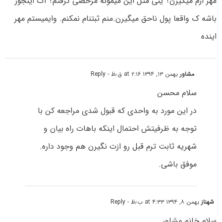
مهر ازم میگیرن؟ ینی مثل این میمونه مرخصی گرفتم؟ اگ اینجور
باشه ک واقعا پول ناحق میگیرن.منم ثبتنام نمکنم. وایمیستم مهر
اینده
مشاور
بهمن ۱۳, ۱۳۹۴ at ۲:۱۶ ق٫ظ
- Reply
سلام محسن
در این مورد به واحدی که قبول شدی مراجعه کن با
توجه به ظرفیتش احتمال اینکه باهات راه بیان و
شهریه ثابت ترم قبل رو ازت نگیرن هم وجود داره.
موفق باشی.
شهناز
بهمن ۸, ۱۳۹۴ at ۴:۳۳ ب٫ظ
- Reply
سلام خانم مشاور