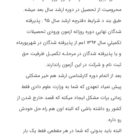
محرومیت از تحصیل در دوره ارشد سال بعد میشه.
طبق بند د شرایط دفترچه ارشد سال ۹۵ : ﭘﺬﻳﺮﻓﺘﻪ
ﺷﺪﮔﺎن ﻧﻬﺎﻳﻲ دوره روزاﻧﻪ ازﻣﻮن ورودی ﺗﺤﺼﻴﻼت
ﺗﻜﻤﻴﻠﻲ ﺳﺎل ۱۳۹۴ اﻋﻢ از ﭘﺬﻳﺮﻓﺘﻪ ﺷﺪﮔﺎن در ﺷﻬﺮﻳﻮرﻣﺎه
و ﻳﺎ ﭘﺬﻳﺮﻓﺘﻪ ﺷﺪﮔﺎن در ﻣﺮﺣﻠـﻪ ﺗﻜﻤﻴـﻞ ﻇﺮﻓﻴﺖ ﺣﻖ
ﺛﺒﺖ ﻧﺎم و ﺷﺮﻛﺖ در اﻳﻦ آزﻣﻮن راﻧﺪارﻧﺪ.
بعد از اتمام دوره کارشناسی ارشد هم خیر مشکلی
پیش نمیاد تعهدی که شما به وزارت علوم دادی فقط
زمانی برات مشکل ایجاد میکنه که قصد خارج شدن از
کشور رو داشته باشی که البته اون هم راه حل خودش
رو داره.
البته باید بدونی که شما در هر مقطعی فقط یک بار