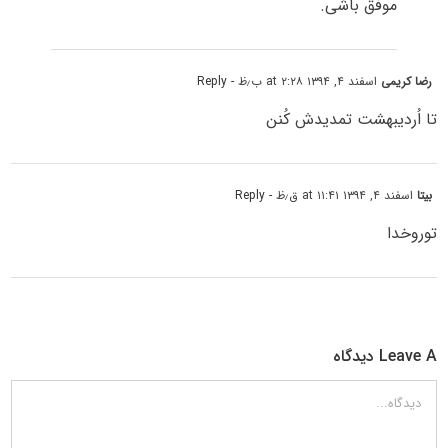
موفق باشی.
رضا کریمی
اسفند ۴, ۱۳۹۴ at ۲:۲۸ ب٫ظ
- Reply
تا اُردیبهشت تمدیدش کُنن
بیتا
اسفند ۴, ۱۳۹۴ at ۱۱:۴۱ ق٫ظ
- Reply
توروخدا
Leave A دیدگاه
دیدگاه