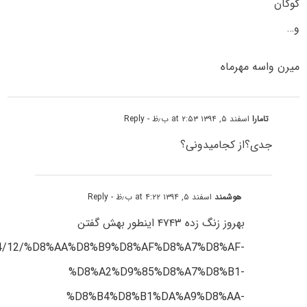
گوگان
و…
میرن واسه مهرماه
تامارا
اسفند ۵, ۱۳۹۴ at ۲:۵۳ ب٫ظ
- Reply
جدی؟از کجامیدونی؟
هوشمند
اسفند ۵, ۱۳۹۴ at ۴:۲۲ ب٫ظ
- Reply
بهروز زنگ زده ۴۷۴۳ اینطور بهش گفتن
/1394/12/%D8%AA%D8%B9%D8%AF%D8%A7%D8%AF-
%D8%A2%D9%85%D8%A7%D8%B1-
%D8%B4%D8%B1%DA%A9%D8%AA-