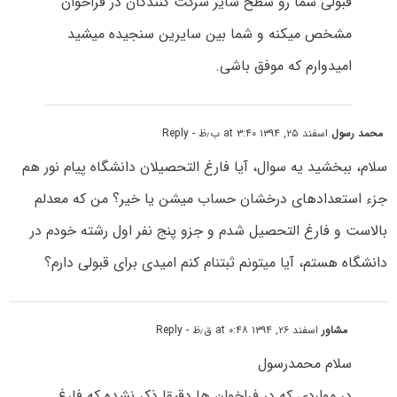
قبولی شما رو سطح سایر شرکت کنندگان در فراخوان
مشخص میکنه و شما بین سایرین سنجیده میشید
امیدوارم که موفق باشی.
محمد رسول
اسفند ۲۵, ۱۳۹۴ at ۳:۴۰ ب٫ظ
- Reply
سلام، ببخشید یه سوال، آیا فارغ التحصیلان دانشگاه پیام نور هم
جزء استعدادهای درخشان حساب میشن یا خیر؟ من که معدلم
بالاست و فارغ التحصیل شدم و جزو پنج نفر اول رشته خودم در
دانشگاه هستم، آیا میتونم ثبتنام کنم امیدی برای قبولی دارم؟
مشاور
اسفند ۲۶, ۱۳۹۴ at ۰:۴۸ ق٫ظ
- Reply
سلام محمدرسول
در مواردی که در فراخوان ها دقیقا ذکر نشده که فارغ