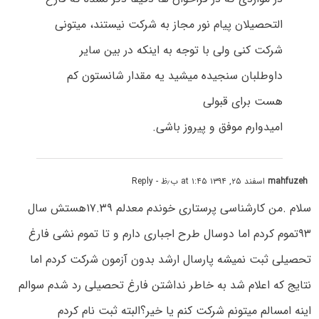
التحصیلان پیام نور مجاز به شرکت نیستند، میتونی
شرکت کنی ولی با توجه به اینکه در بین سایر
داوطلبان سنجیده میشید یه مقدار شانستون کم
هست برای قبولی
امیدوارم موفق و پیروز باشی.
mahfuzeh
اسفند ۲۵, ۱۳۹۴ at ۱:۴۵ ب٫ظ
- Reply
سلام .من کارشناسى پرستاری خوندم معدلم ۱۷.۳۹هستش سال
۹۳تموم کردم اما دوسال طرح اجبارى دارم و تا تموم نشی فارغ
تحصیلی ثبت نمیشه پارسال ارشد بدون آزمون شرکت کردم اما
نتایج که اعلام شد به خاطر نداشتن فارغ تحصیلی رد شدم سوالم
اینه امسالم میتونم شرکت کنم یا خیر؟البته ثبت نام کردم