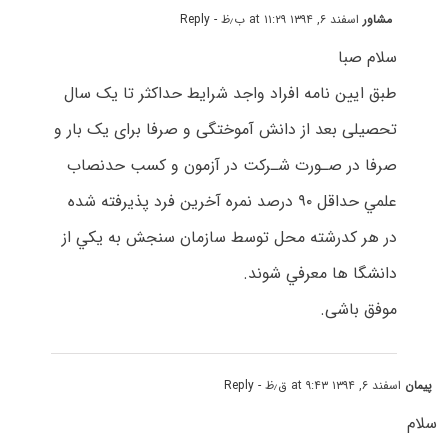
مشاور
اسفند ۶, ۱۳۹۴ at ۱۱:۲۹ ب٫ظ
- Reply
سلام صبا
طبق ایین نامه افراد واجد شرایط حداکثر تا یک سال
تحصیلی بعد از دانش آموختگی و صرفا برای یک بار و
ﺻﺮﻓﺎ در ﺻـﻮرت ﺷـﺮﻛﺖ در آزمون و ﻛﺴﺐ ﺣﺪﻧﺼﺎب
ﻋﻠﻤﻲ ﺣﺪاﻗﻞ ۹۰ درصد ﻧﻤﺮه آﺧﺮﻳﻦ ﻓﺮد ﭘﺬﻳﺮﻓﺘﻪ ﺷﺪه
در ﻫﺮ ﻛﺪرﺷﺘﻪ ﻣﺤﻞ ﺗﻮﺳﻂ ﺳﺎزﻣﺎن ﺳﻨﺠﺶ ﺑﻪ ﻳﻜﻲ از
دانشگا ها ﻣﻌﺮﻓﻲ ﺷﻮﻧﺪ.
موفق باشی.
پیمان
اسفند ۶, ۱۳۹۴ at ۹:۴۳ ق٫ظ
- Reply
سلام