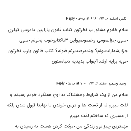
نفس
اسفند ۸, ۱۳۹۴ at ۶:۱۶ ب٫ظ
- Reply
سلام خانوم مشاور ب نطرتون کتاب قانون یارایین دادرسی کیفری
حقوق جزاعمومی وخصوصیواین ۳تاکتابوخوب بخونم حقوق
جزاارشدازادقبولم؟ چنددرصدبزنم قبولم؟ کتاب قانون یارب نطرتون
خوبه برایه ارشد؟جواب بدیدیه دنیاممنون
وحید رحیمی
اسفند ۶, ۱۳۹۴ at ۷:۰۰ ب٫ظ
- Reply
سلام من از یک شرایط وحشتناک به اوج عملکرد خودم رسیدم و
لذت میبرم نه از تست ها و درس خوندن یا نهایتا قبول شدن بلکه
از مسیری که ساختم لذت میبرم.
مهمترین چیز توو زندگی من حرکت کردن هست نه رسیدن به