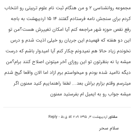
مجموعه روانشناسی ۲ و من هنگام ثبت نام علوم تربیتی رو انتخاب
کردم برای سنجش نامه فرستادم گفتند ۱۴ ۱۵ اردیبهشت به باجه
رفع نقص حوزه شهر مراجعه کنم آیا امکان تغییرش هست؟من تو
این دو هفته که فهمیدم این جریان رو خیلی اذیت شدم و درس
نخوندم زیاد حالا هم نمیدونم چکار کنم آیا امیدوار باشم که درست
میشه یا نه بنظرتون تو این روزای آخر میتونن اصلاح کنند برام؟من
دیگه ناامید شده بودم و میخواستم برم ازاد اما الان واقعا گیج شدم
میترسم وقتم بزارم براش بعد…. لطفا راهنماییم کنید ممنون اگر
میشه جواب رو به ایمیل ام بفرستید ممنون
مشاور
اردیبهشت ۳, ۱۳۹۵ at ۲:۰۹ ق٫ظ
- Reply
سلام سحر