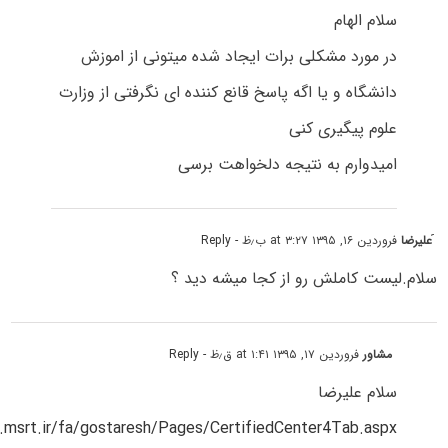
سلام الهام
در مورد مشکلی برات ایجاد شده میتونی از اموزش
دانشگاه و یا اگه پاسخ قانع کننده ای نگرفتی از وزارت
علوم پیگیری کنی
امیدوارم به نتیجه دلخواهت برسی
َعلیرضا
فروردین ۱۶, ۱۳۹۵ at ۳:۲۷ ب٫ظ
- Reply
سلام.لیست کاملش رو از کجا میشه دید ؟
مشاور
فروردین ۱۷, ۱۳۹۵ at ۱:۴۱ ق٫ظ
- Reply
سلام علیرضا
.msrt.ir/fa/gostaresh/Pages/CertifiedCenter4Tab.aspx