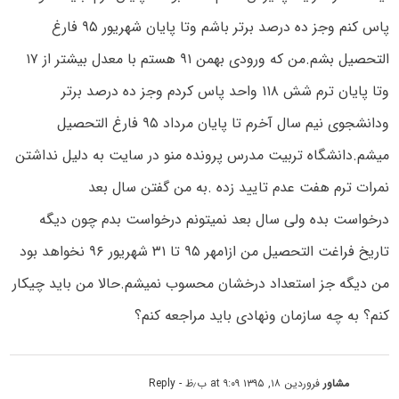
پاس کنم وجز ده درصد برتر باشم وتا پایان شهریور ۹۵ فارغ
التحصیل بشم.من که ورودی بهمن ۹۱ هستم با معدل بیشتر از ۱۷
وتا پایان ترم شش ۱۱۸ واحد پاس کردم وجز ده درصد برتر
ودانشجوی نیم سال آخرم تا پایان مرداد ۹۵ فارغ التحصیل
میشم.دانشگاه تربیت مدرس پرونده منو در سایت به دلیل نداشتن
نمرات ترم هفت عدم تایید زده .به من گفتن سال بعد
درخواست بده ولی سال بعد نمیتونم درخواست بدم چون دیگه
تاریخ فراغت التحصیل من از۱مهر ۹۵ تا ۳۱ شهریور ۹۶ نخواهد بود
من دیگه جز استعداد درخشان محسوب نمیشم.حالا من باید چیکار
کنم؟ به چه سازمان ونهادی باید مراجعه کنم؟
مشاور
فروردین ۱۸, ۱۳۹۵ at ۹:۰۹ ب٫ظ
- Reply