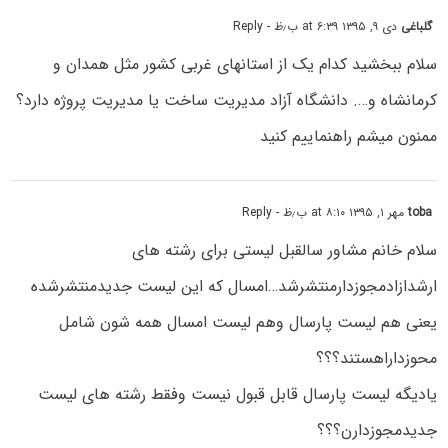
گلباغی
دی ۹, ۱۳۹۵ at ۶:۳۹ ب٫ظ
- Reply
سلام ببخشید کدام یک از استانهای غربی کشور مثل همدان و
کرمانشاه و…. دانشگاه آزاد مدیریت ساخت یا مدیریت پروژه دارد؟
ممنون میشم راهنماییم کنید
toba
مهر ۱, ۱۳۹۵ at ۸:۱۰ ب٫ظ
- Reply
سلام خانم مشاور سالقبل لیستی برای رشته های
ارشدازادمجوزدارمنتشرشد…امسال که این لیست جدیدمنتشرشده
یعنی هم لیست پارسال وهم لیست امسال همه شون شامل
محوزداراهستند؟؟؟
یادیگه لیست پارسال قابل قبول نیست وفقط رشته های لیست
جدیدمجوزدارن؟؟؟