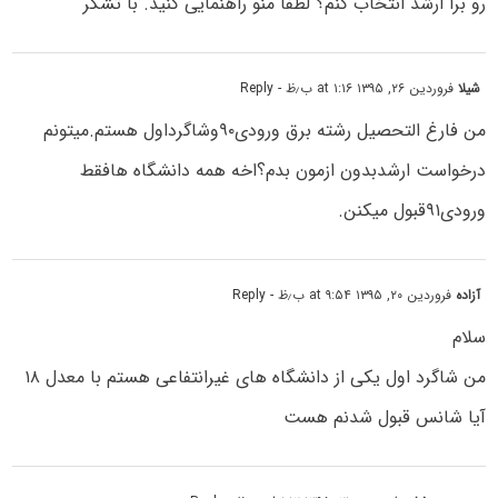
رو برا ارشد انتخاب کنم؟ لطفاً منو راهنمایی کنید. با تشکر
شیلا
فروردین ۲۶, ۱۳۹۵ at ۱:۱۶ ب٫ظ
- Reply
من فارغ التحصیل رشته برق ورودی۹۰وشاگرداول هستم.میتونم
درخواست ارشدبدون ازمون بدم؟اخه همه دانشگاه هافقط
ورودی۹۱قبول میکنن.
آزاده
فروردین ۲۰, ۱۳۹۵ at ۹:۵۴ ب٫ظ
- Reply
سلام
من شاگرد اول یکی از دانشگاه های غیرانتفاعی هستم با معدل ۱۸
آیا شانس قبول شدنم هست