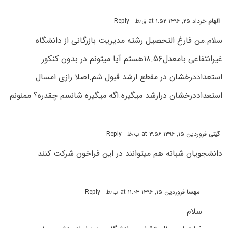
الهام
خرداد ۲۵, ۱۳۹۶ at ۱:۵۲ ق٫ظ
- Reply
سلام.من فارغ التحصیل رشته مدیریت بازرگانی از دانشگاه
غیرانتفاعی بامعدل۱۸.۵۶هستم آیا میتونم در بدون کنکور
استعداددرخشان در مقطع ارشد قبول شم.اصلا رازی امسال
استعداددرخشان درارشد میگیره.اگه میگیره شانسم چقدره؟ ممنونم
گیتی
فروردین ۱۵, ۱۳۹۶ at ۳:۵۶ ب٫ظ
- Reply
دانشجویان شبانه هم میتوانند در این فراخون شرکت کنند‌
مهسا
فروردین ۱۵, ۱۳۹۶ at ۱۱:۰۳ ب٫ظ
- Reply
سلام