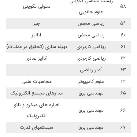
زیست شناسی تکوینی
۵۸
سلولی تکوینی
علوم جانوری
۵۹
ریاضی محض
جبر
۶۰
ریاضی محض
آنالیز
۶۱
ریاضی کاربردی
بهینه سازی (تحقیق در عملیات)
۶۲
ریاضی کاربردی
آنالیز عددی
۶۳
آمار ریاضی
۶۴
علوم کامپیوتر
محاسبات علمی
۶۵
مهندسی برق
مدارهای مجتمع الکترونیک
افزاره های میکرو و نانو
۶۶
مهندسی برق
الکترونیک
۶۷
مهندسی برق
سیستمهای قدرت