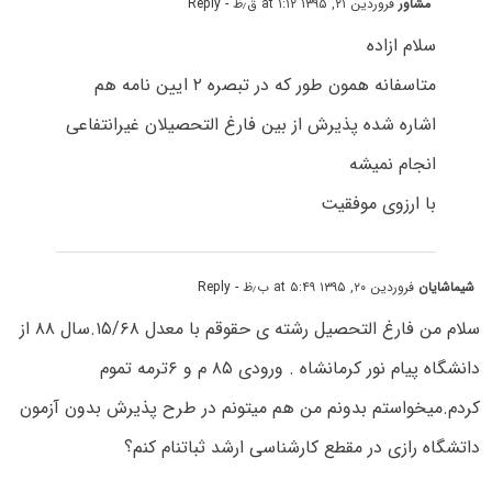
مشاور
فروردین ۲۱, ۱۳۹۵ at ۱:۱۲ ق٫ظ
- Reply
سلام ازاده
متاسفانه همون طور که در تبصره ۲ ایین نامه هم
اشاره شده پذیرش از بین فارغ التحصیلان غیرانتفاعی
انجام نمیشه
با ارزوی موفقیت
شیماشایان
فروردین ۲۰, ۱۳۹۵ at ۵:۴۹ ب٫ظ
- Reply
سلام من فارغ التحصیل رشته ی حقوقم با معدل ۱۵/۶۸.سال ۸۸ از
دانشگاه پیام نور کرمانشاه . ورودی ۸۵ م و ۶ترمه تموم
کردم.میخواستم بدونم من هم میتونم در طرح پذیرش بدون آزمون
داتشگاه رازی در مقطع کارشناسی ارشد ثباتنام کنم؟