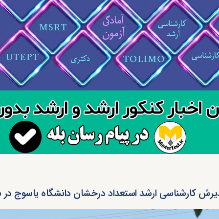
یرش کارشناسی ارشد استعداد درخشان دانشگاه یاسوج در سا