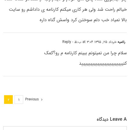
خیالم راحت شد ولی هر کاری میکنم کارنامه ی داداشم رو سایت
بالا نمیاد خب دلم سوختن کرد واسش گناه داره
راضیه
خرداد ۲۵, ۱۳۹۵ at ۳:۰۴ ب٫ظ
- Reply
سلام چرا من نمیتونم ببینم کارنامه م رو؟کمک
کنیییییییییییییییییییییییید
Previous
۲
۱
Leave A دیدگاه