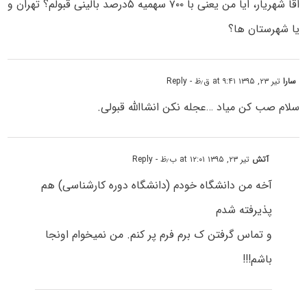
اقا شهریار، ایا من یعنی با ۷۰۰ سهمیه ۵درصد بالینی قبولم؟ تهران و‌
یا شهرستان ها؟
سارا
تیر ۲۳, ۱۳۹۵ at ۹:۴۱ ق٫ظ
- Reply
سلام صب کن میاد …عجله نکن انشاالله قبولی.
آتش
تیر ۲۳, ۱۳۹۵ at ۱۲:۰۱ ب٫ظ
- Reply
آخه من دانشگاه خودم (دانشگاه دوره کارشناسی) هم
پذیرفته شدم
و تماس گرفتن ک برم فرم پر کنم. من نمیخوام اونجا
باشم!!!