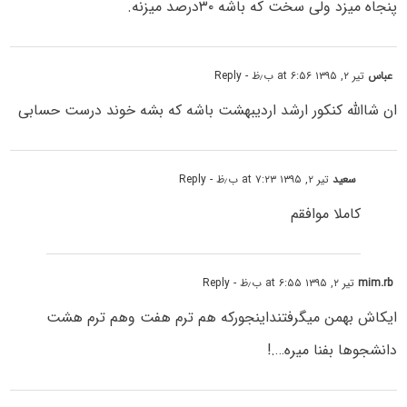
پنجاه میزد ولی سخت که باشه ۳۰درصد میزنه.
عباس
تیر ۲, ۱۳۹۵ at ۶:۵۶ ب٫ظ
- Reply
ان شاالله کنکور ارشد اردیبهشت باشه که بشه خوند درست حسابی
سعید
تیر ۲, ۱۳۹۵ at ۷:۲۳ ب٫ظ
- Reply
کاملا موافقم
mim.rb
تیر ۲, ۱۳۹۵ at ۶:۵۵ ب٫ظ
- Reply
ایکاش بهمن میگرفتنداینجورکه هم ترم هفت وهم ترم هشت
دانشجوها بفنا میره….!