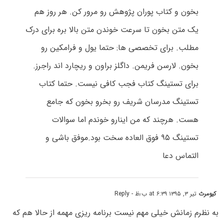
بخون و کتاب پوران پژوهش رو مرور کن. هر روز هم
یک متن بخون تا سرعت خوندن متن بالا بره برای درک
مطلب. برای تخصصی ها: حتما یول و فرامکین رو
بخون. لارسن فریمن. داگلز براون و ریچارد اند راجرز.
برای تستینگ کتاب فجب کافی نیست. حتما کتاب
تستینگ مدرسان شریف رو بخرو بخون که جامع
هست. هرچند که من اینارو خوندم اما سوالات
تستینگ ۹۵ فوق العاده سخت بود.موفق باشی و
التماس دعا
کیومرث
تیر ۳, ۱۳۹۵ at ۶:۳۹ ب٫ظ
- Reply
به نظرم زمانش خیلی مهم نیست برنامه ریزی مهمه از حالا هم که