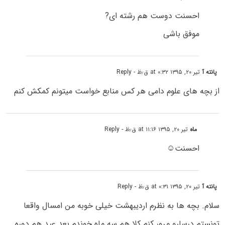
احسنت دوست هم رشته ای?
موفق باشی
پانته آ
تیر ۲۰, ۱۳۹۵ at ۰:۳۲ ق٫ظ
- Reply
از بچه های علوم دامی هر کس منابع خواست میتونم کمکش کنم
ماه
تیر ۲۰, ۱۳۹۵ at ۱۱:۱۶ ق٫ظ
- Reply
احسنت☺
پانته آ
تیر ۲۰, ۱۳۹۵ at ۰:۳۱ ق٫ظ
- Reply
سلام. بچه ها به نظرم اردیبهشت خیلی خوبه من امسال واقعا
تونستم درسارو مرور کنم کلا هم سه ماه خوندم بعد عید هم دوره