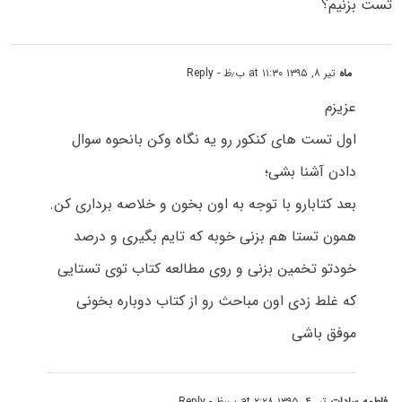
تست بزنیم؟
ماه
تیر ۸, ۱۳۹۵ at ۱۱:۳۰ ب٫ظ
- Reply
عزیزم
اول تست های کنکور رو یه نگاه وکن بانحوه سوال
دادن آشنا بشی؛
بعد کتابارو با توجه به اون بخون و خلاصه برداری کن.
همون تستا هم بزنی خوبه که تایم بگیری و درصد
خودتو تخمین بزنی و روی مطالعه کتاب توی تستایی
که غلط زدی اون مباحث رو از کتاب دوباره بخونی
موفق باشی
فاطمه سادات
تیر ۴, ۱۳۹۵ at ۲:۲۸ ب٫ظ
- Reply