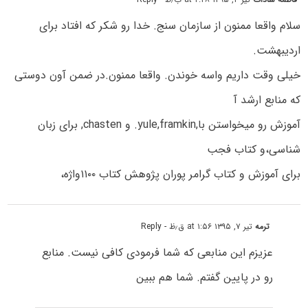
سلام واقعا ممنون از سازمان سنج. خدا رو شکر که افتاد برای
اردیبهشت.
خیلی وقت داریم واسه خوندن. واقعا ممنون.در ضمن آون دوستی
که منابع ارشد آ
آموزش رو میخواستن با,yule,framkin. و chasten, برای زبان
شناسی،و کتاب فجب
برای آموزش و کتاب گرامر پوران پژوهش کتاب ۱۱۰۰واژه،
ترمه
تیر ۷, ۱۳۹۵ at ۱:۵۶ ق٫ظ
- Reply
عزیزم این منابعی که شما فرمودی کافی نیست. منابع
رو در پایین گفتم. شما هم ببین