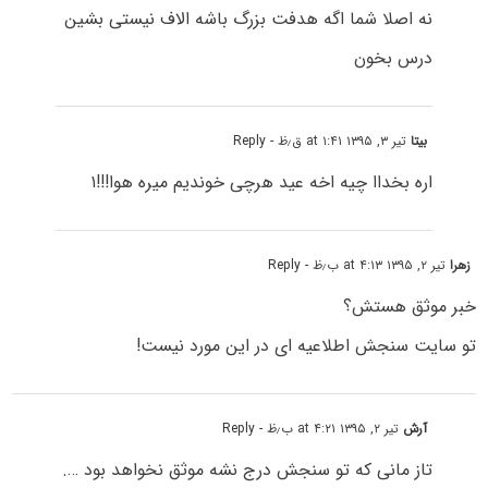
نه اصلا شما اگه هدفت بزرگ باشه الاف نیستی بشین
درس بخون
بیتا
تیر ۳, ۱۳۹۵ at ۱:۴۱ ق٫ظ
- Reply
اره بخداا چیه اخه عید هرچی خوندیم میره هوا!!!۱
زهرا
تیر ۲, ۱۳۹۵ at ۴:۱۳ ب٫ظ
- Reply
خبر موثق هستش؟
تو سایت سنجش اطلاعیه ای در این مورد نیست!
آرش
تیر ۲, ۱۳۹۵ at ۴:۲۱ ب٫ظ
- Reply
تاز مانی که تو سنجش درج نشه موثق نخواهد بود ….