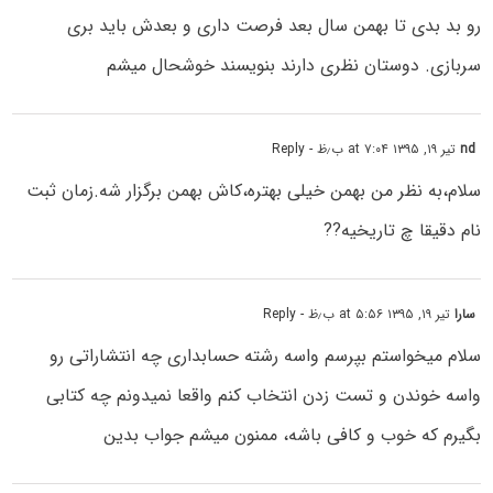
رو بد بدی تا بهمن سال بعد فرصت داری و بعدش باید بری
سربازی. دوستان نظری دارند بنویسند خوشحال میشم
nd
تیر ۱۹, ۱۳۹۵ at ۷:۰۴ ب٫ظ
- Reply
سلام،به نظر من بهمن خیلی بهتره،کاش بهمن برگزار شه.زمان ثبت
نام دقیقا چ تاریخیه??
سارا
تیر ۱۹, ۱۳۹۵ at ۵:۵۶ ب٫ظ
- Reply
سلام میخواستم بپرسم واسه رشته حسابداری چه انتشاراتی رو
واسه خوندن و تست زدن انتخاب کنم واقعا نمیدونم چه کتابی
بگیرم که خوب و کافی باشه، ممنون میشم جواب بدین