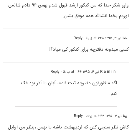
وای شکر خدا که من کنکور ارشد قبول شدم بهمن ۹۴ دادم شانس
اوردم بخدا انشالله همه موفق بشن..
مانا
تیر ۳, ۱۳۹۵ at ۱:۴۸ ق٫ظ
- Reply
کسی میدونه دفترچه برای کنکور کی میاد؟!
R a m i n
تیر ۴, ۱۳۹۵ at ۱:۴۴ ب٫ظ
- Reply
اگه منظورتون دفترچه ثبت نامه، آبان یا آذر بود فک
کنم.
بیتا
تیر ۳, ۱۳۹۵ at ۱:۴۳ ق٫ظ
- Reply
کاش نظر سنجی کنن که اردیبهشت باشه یا بهمن ،بنظر من اوایل